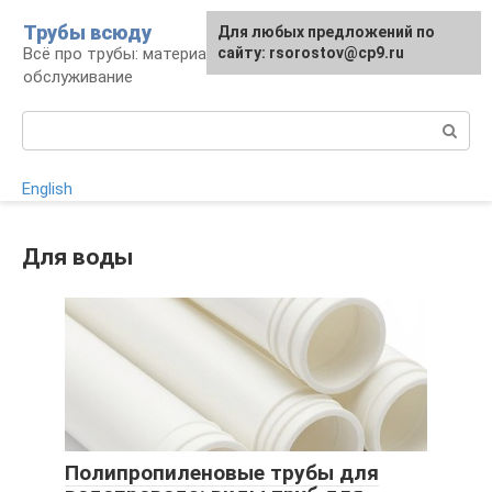
Перейти
Трубы всюду
Для любых предложений по
к
Всё про трубы: материалы, монтаж и
сайту: rsorostov@cp9.ru
контенту
обслуживание
Поиск:
English
Для воды
Полипропиленовые трубы для