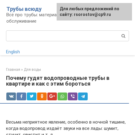
Перейти
Трубы всюду
Для любых предложений по
к
Всё про трубы: материалы, монтаж и
сайту: rsorostov@cp9.ru
контенту
обслуживание
Поиск:
English
Главная
»
Для воды
Почему гудят водопроводные трубы в
квартире и как с этим бороться
Весьма неприятное явление, особенно в ночной тишине,
когда водопровод издаёт звуки на все лады: шумит,
стучит, свистит и т. д.