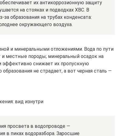
 обеспечивает их антикоррозионную защиту
ушается на стояках и подводках ХВС. В
з-за образования на трубах конденсата:
холоднее окружающего воздуха.
иной и минеральными отложениями. Вода по пути
т и местные породы; минеральный осадок на
и эффективно снижает их пропускную
 образования не страдает, а вот черная сталь —
жения: вид изнутри
ия просвета в водопроводе —
ия в пиках водоразбора. Заросшие