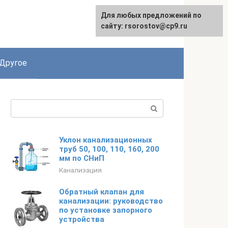
Для любых предложений по
English
сайту: rsorostov@cp9.ru
Другое
Поиск:
Уклон канализационных
труб 50, 100, 110, 160, 200
мм по СНиП
Канализация
Обратный клапан для
канализации: руководство
по установке запорного
устройства