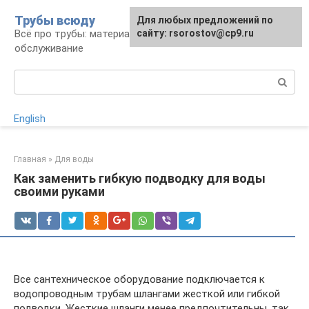
Перейти
Трубы всюду
Для любых предложений по
к
Всё про трубы: материалы, монтаж и
сайту: rsorostov@cp9.ru
контенту
обслуживание
Поиск:
English
Главная
»
Для воды
Как заменить гибкую подводку для воды
своими руками
Все сантехническое оборудование подключается к
водопроводным трубам шлангами жесткой или гибкой
подводки. Жесткие шланги менее предпочтительны, так