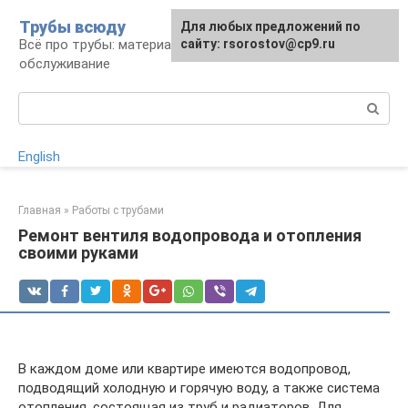
Перейти
Трубы всюду
Для любых предложений по
к
Всё про трубы: материалы, монтаж и
сайту: rsorostov@cp9.ru
контенту
обслуживание
Поиск:
English
Главная
»
Работы с трубами
Ремонт вентиля водопровода и отопления
своими руками
В каждом доме или квартире имеются водопровод,
подводящий холодную и горячую воду, а также система
отопления, состоящая из труб и радиаторов. Для