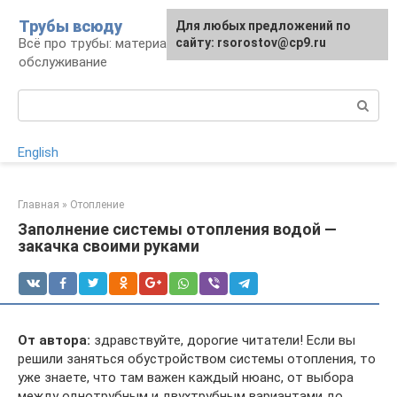
Перейти
Трубы всюду
Для любых предложений по
к
Всё про трубы: материалы, монтаж и
сайту: rsorostov@cp9.ru
контенту
обслуживание
Поиск:
English
Главная
»
Отопление
Заполнение системы отопления водой —
закачка своими руками
От автора:
здравствуйте, дорогие читатели! Если вы
решили заняться обустройством системы отопления, то
уже знаете, что там важен каждый нюанс, от выбора
между однотрубным и двухтрубным вариантами до