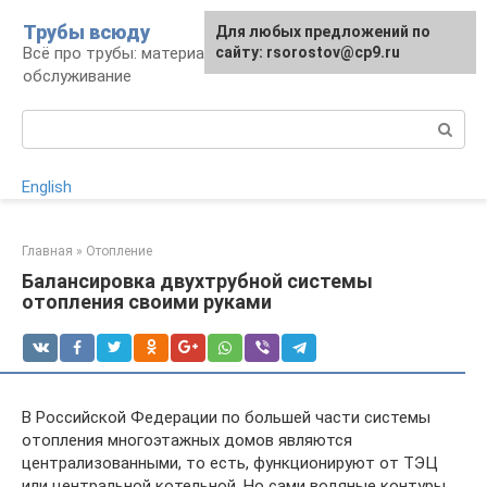
Перейти
Трубы всюду
Для любых предложений по
к
Всё про трубы: материалы, монтаж и
сайту: rsorostov@cp9.ru
контенту
обслуживание
Поиск:
English
Главная
»
Отопление
Балансировка двухтрубной системы
отопления своими руками
В Российской Федерации по большей части системы
отопления многоэтажных домов являются
централизованными, то есть, функционируют от ТЭЦ
или центральной котельной. Но сами водяные контуры