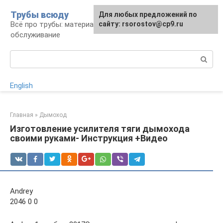
Перейти
Трубы всюду
Для любых предложений по
к
Всё про трубы: материалы, монтаж и
сайту: rsorostov@cp9.ru
контенту
обслуживание
Поиск:
English
Главная
»
Дымоход
Изготовление усилителя тяги дымохода
своими руками- Инструкция +Видео
Andrey
2046 0 0