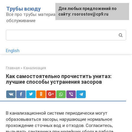
Перейти
Трубы всюду
Для любых предложений по
к
Всё про трубы: материалы, монтаж и
сайту: rsorostov@cp9.ru
контенту
обслуживание
Поиск:
English
Главная
»
Канализация
Как самостоятельно прочистить унитаз:
лучшие способы устранения засоров
В канализационной системе периодически могут
образовываться засоры, нарушающие нормальное
прохождение сточных вод и отходов. Согласитесь,
вызывать сантехника при малейших сбоях в работе