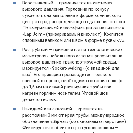
Воротниковый — применяется на системах
высокого давления. Горловина по конусу
сужается, она выполнена в форме конического
центратора, распределяющего давление потока.
По американской классификации он называется
«Lap Joint» (привариваемый внахлест). Крепится
сплошным валиком или швом в форме буквы «V».
Раструбный — применяется на технологических
магистралях небольшого сечения, рассчитан на
высокое давление транспортируемой среды,
маркируется «Socket-welding» (с впадиной для
шва). Его приварка производится только с
внешней стороны, необходимо оставлять люфт
до 1,6 мм на случай расширения трубы при
нагреве горячим носителем. Угловой шов
делается встык.
Накидной или сквозной — крепится на
расстоянии 3 мм от края трубы, международное
обозначение «Slip-on» (со сквозным отверстием).
Фиксируется с обеих сторон угловым швом –