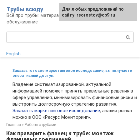
Перейти
Трубы всюду
Для любых предложений по
к
Всё про трубы: материалы, монтаж и
сайту: rsorostov@cp9.ru
контенту
обслуживание
Поиск:
English
Заказав готовое маркетинговое исследование, вы получаете
оперативный доступ..
Владение систематизированной, актуальной
информацией поможет принять правильные решения в
сфере управления, минимизировать финансовые риски и
выстроить долгосрочную стратегию развития.
Заказать маркетинговое исследование
, анализ рынка
можно в ООО «Ресурс Мониторинг».
Главная
»
Работы с трубами
Как приварить фланец к трубе: монтаж
фланцевых соединений