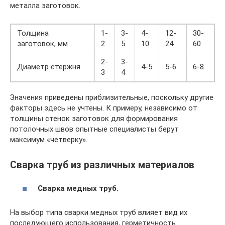
металла заготовок.
Толщина
1-
3-
4-
12-
30-
заготовок, мм
2
5
10
24
60
2-
3-
Диаметр стержня
4-5
5-6
6-8
3
4
Значения приведены приблизительные, поскольку другие
факторы здесь не учтены. К примеру, независимо от
толщины стенок заготовок для формирования
потолочных швов опытные специалисты берут
максимум «четверку».
Сварка труб из различных материалов
Сварка медных труб.
На выбор типа сварки медных труб влияет вид их
последующего использования, герметичность