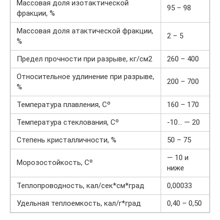
Массовая доля изотактической
95 – 98
фракции, %
Массовая доля атактической фракции,
2 – 5
%
Предел прочности при разрыве, кг/см2
260 – 400
Относительное удлинение при разрыве,
200 – 700
%
Температура плавления, Сº
160 – 170
Температура стеклования, Сº
-10… — 20
Степень кристалличности, %
50 – 75
— 10 и
Морозостойкость, Сº
ниже
Теплопроводность, кал/сек*см*град
0,00033
Удельная теплоемкость, кал/г*град
0,40 – 0,50