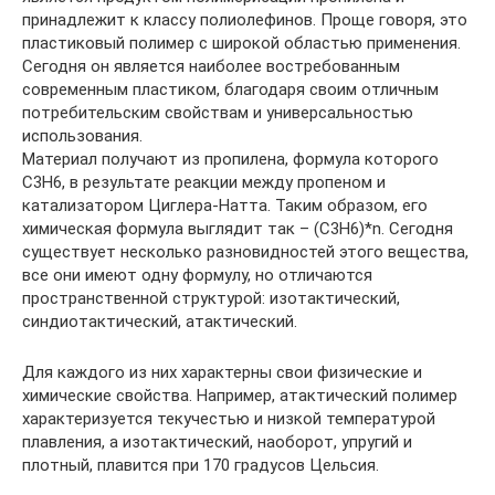
принадлежит к классу полиолефинов. Проще говоря, это
пластиковый полимер с широкой областью применения.
Сегодня он является наиболее востребованным
современным пластиком, благодаря своим отличным
потребительским свойствам и универсальностью
использования.
Материал получают из пропилена, формула которого
C3H6, в результате реакции между пропеном и
катализатором Циглера-Натта. Таким образом, его
химическая формула выглядит так – (C3H6)*n. Сегодня
существует несколько разновидностей этого вещества,
все они имеют одну формулу, но отличаются
пространственной структурой: изотактический,
синдиотактический, атактический.
Для каждого из них характерны свои физические и
химические свойства. Например, атактический полимер
характеризуется текучестью и низкой температурой
плавления, а изотактический, наоборот, упругий и
плотный, плавится при 170 градусов Цельсия.