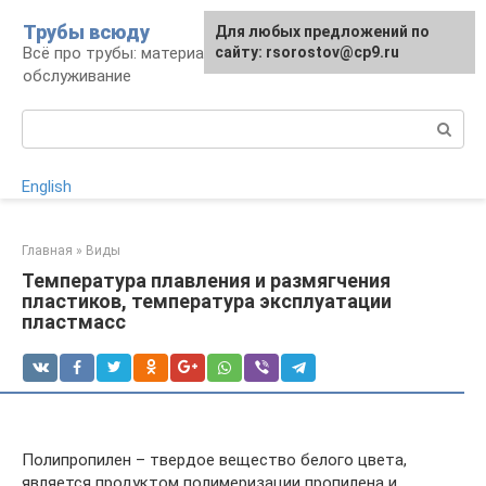
Перейти
Трубы всюду
Для любых предложений по
к
Всё про трубы: материалы, монтаж и
сайту: rsorostov@cp9.ru
контенту
обслуживание
Поиск:
English
Главная
»
Виды
Температура плавления и размягчения
пластиков, температура эксплуатации
пластмасс
Полипропилен – твердое вещество белого цвета,
является продуктом полимеризации пропилена и