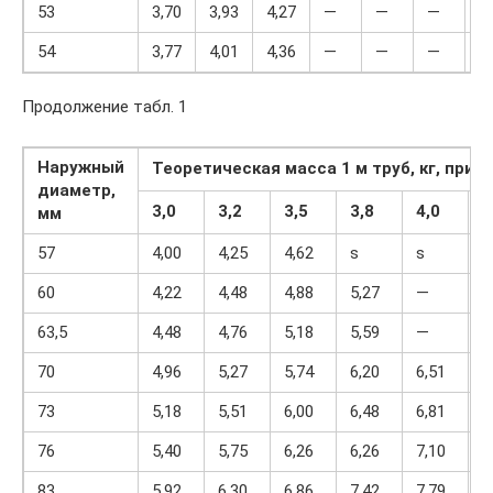
53
3,70
3,93
4,27
—
—
—
—
54
3,77
4,01
4,36
—
—
—
—
Продолжение табл. 1
Наружный
Теоретическая масса 1 м труб, кг, при 
диаметр,
3,0
3,2
3,5
3,8
4,0
4
мм
57
4,00
4,25
4,62
ѕ
ѕ
ѕ
60
4,22
4,48
4,88
5,27
—
63,5
4,48
4,76
5,18
5,59
—
70
4,96
5,27
5,74
6,20
6,51
73
5,18
5,51
6,00
6,48
6,81
76
5,40
5,75
6,26
6,26
7,10
7
83
5,92
6,30
6,86
7,42
7,79
8