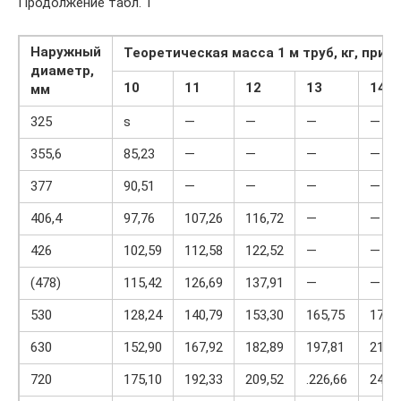
Продолжение табл. 1
Наружный
Теоретическая масса 1 м труб, кг, при 
диаметр,
10
11
12
13
14
мм
325
ѕ
—
—
—
—
355,6
85,23
—
—
—
—
377
90,51
—
—
—
—
406,4
97,76
107,26
116,72
—
—
426
102,59
112,58
122,52
—
—
(478)
115,42
126,69
137,91
—
—
530
128,24
140,79
153,30
165,75
178,
630
152,90
167,92
182,89
197,81
212,
720
175,10
192,33
209,52
.226,66
243,