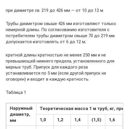
при диаметре св. 219 до 426 мм — от 10 до 12 м.
Трубы диаметром свыше 426 мм изготовляют только
немерной длины. По согласованию изготовителя с
потребителем трубы диаметром свыше 70 до 219 мм
допускается изготовлять от 6 до 12 м;
кратной длины кратностью не менее 250 мм и не
превышающей нижнего предела, установленного для
мерных труб. Припуск для каждого реза
устанавливается по 5 мм (если другой припуск не
оговорен) и входит в каждую кратность.
Таблица 1
Наружный
Теоретическая масса 1 м труб, кг, при 
диаметр,
1,0
1,2
1,4
(1,5)
1,6
1
мм