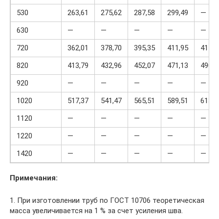
530
263,61
275,62
287,58
299,49
—
630
—
—
—
—
—
720
362,01
378,70
395,35
411,95
411,9
820
413,79
432,96
452,07
471,13
490,1
920
—
—
—
—
—
1020
517,37
541,47
565,51
589,51
613,4
1120
—
—
—
—
—
1220
—
—
—
—
—
1420
—
—
—
—
—
Примечания:
1. При изготовлении труб по ГОСТ 10706 теоретическая
масса увеличивается на 1 % за счет усиления шва.