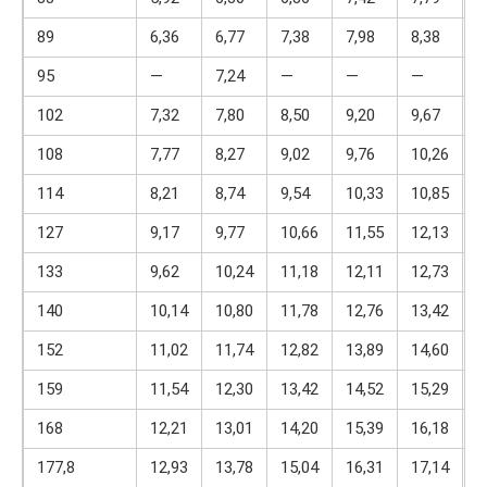
89
6,36
6,77
7,38
7,98
8,38
9
95
—
7,24
—
—
—
102
7,32
7,80
8,50
9,20
9,67
1
108
7,77
8,27
9,02
9,76
10,26
1
114
8,21
8,74
9,54
10,33
10,85
1
127
9,17
9,77
10,66
11,55
12,13
1
133
9,62
10,24
11,18
12,11
12,73
1
140
10,14
10,80
11,78
12,76
13,42
1
152
11,02
11,74
12,82
13,89
14,60
1
159
11,54
12,30
13,42
14,52
15,29
1
168
12,21
13,01
14,20
15,39
16,18
1
177,8
12,93
13,78
15,04
16,31
17,14
1