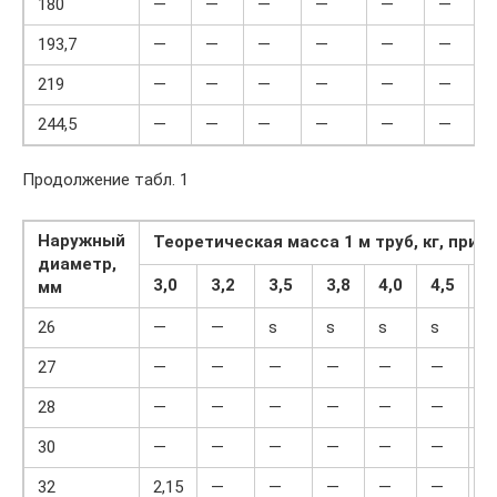
180
—
—
—
—
—
—
193,7
—
—
—
—
—
—
219
—
—
—
—
—
—
244,5
—
—
—
—
—
—
Продолжение табл. 1
Наружный
Теоретическая масса 1 м труб, кг, при 
диаметр,
3,0
3,2
3,5
3,8
4,0
4,5
5
мм
26
—
—
ѕ
ѕ
ѕ
ѕ
ѕ
27
—
—
—
—
—
—
—
28
—
—
—
—
—
—
—
30
—
—
—
—
—
—
—
32
2,15
—
—
—
—
—
—