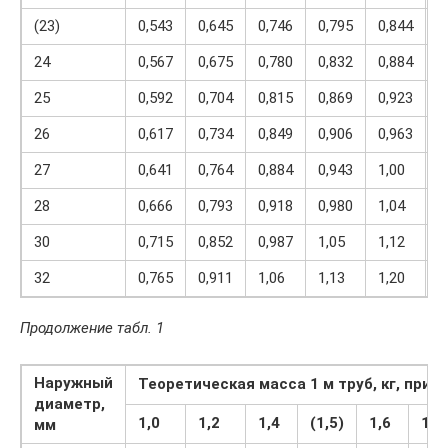
(23)
0,543
0,645
0,746
0,795
0,844
0
24
0,567
0,675
0,780
0,832
0,884
0
25
0,592
0,704
0,815
0,869
0,923
1
26
0,617
0,734
0,849
0,906
0,963
1
27
0,641
0,764
0,884
0,943
1,00
1
28
0,666
0,793
0,918
0,980
1,04
1
30
0,715
0,852
0,987
1,05
1,12
1
32
0,765
0,911
1,06
1,13
1,20
1
Продолжение табл. 1
Наружный
Теоретическая масса 1 м труб, кг, при 
диаметр,
1,0
1,2
1,4
(1,5)
1,6
1,8
мм