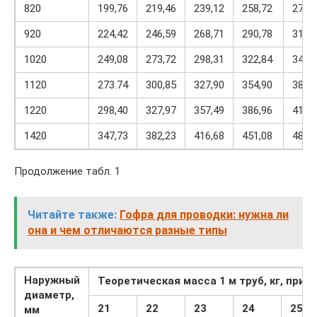
820
199,76
219,46
239,12
258,72
278,
920
224,42
246,59
268,71
290,78
312,
1020
249,08
273,72
298,31
322,84
347,
1120
273.74
300,85
327,90
354,90
381,
1220
298,40
327,97
357,49
386,96
416,
1420
347,73
382,23
416,68
451,08
485,
Продолжение табл. 1
Читайте также:
Гофра для проводки: нужна ли
она и чем отличаются разные типы
Наружный
Теоретическая масса 1 м труб, кг, при 
диаметр,
21
22
23
24
25
мм