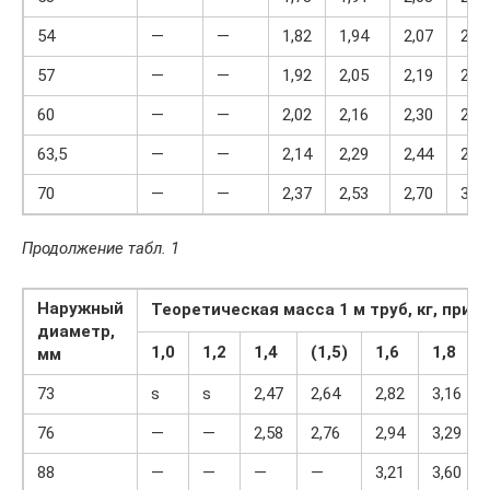
54
—
—
1,82
1,94
2,07
2,32
57
—
—
1,92
2,05
2,19
2,45
60
—
—
2,02
2,16
2,30
2,58
63,5
—
—
2,14
2,29
2,44
2,74
70
—
—
2,37
2,53
2,70
3,03
Продолжение табл. 1
Наружный
Теоретическая масса 1 м труб, кг, при 
диаметр,
1,0
1,2
1,4
(1,5)
1,6
1,8
мм
73
ѕ
ѕ
2,47
2,64
2,82
3,16
76
—
—
2,58
2,76
2,94
3,29
88
—
—
—
—
3,21
3,60