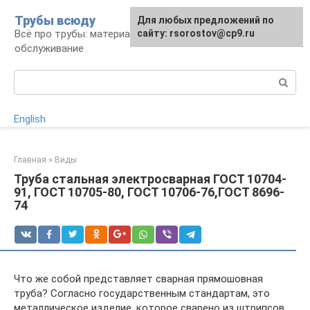
Перейти
Трубы всюду
Для любых предложений по
к
Всё про трубы: материалы, монтаж и
сайту: rsorostov@cp9.ru
контенту
обслуживание
Поиск:
English
Главная
»
Виды
Труба стальная электросварная ГОСТ 10704-
91, ГОСТ 10705-80, ГОСТ 10706-76,ГОСТ 8696-
74
Что же собой представляет сварная прямошовная
труба? Согласно государственным стандартам, это
металлическое изделие, которое сварено из штрипсов