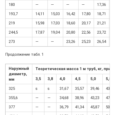
180
—
—
—
—
17,36
193,7
14,11
15,03
16,42
17,80
18,71
2
219
15,98
17,03
18,60
20,17
21,21
2
244,5
17,87
19,04
20,80
22,56
23,72
2
273
—
—
23,26
25,23
26,54
2
Продолжение табл. 1
Наружный
Теоретическая масса 1 м труб, кг, при 
диаметр,
3,5
3,8
4,0
4,5
5,0
5,5
мм
325
ѕ
ѕ
31,67
35,57
39,46
43,34
355,6
—
—
34,68
38,96
43,23
47,49
377
—
—
36,79
41,34
45,87
50,39