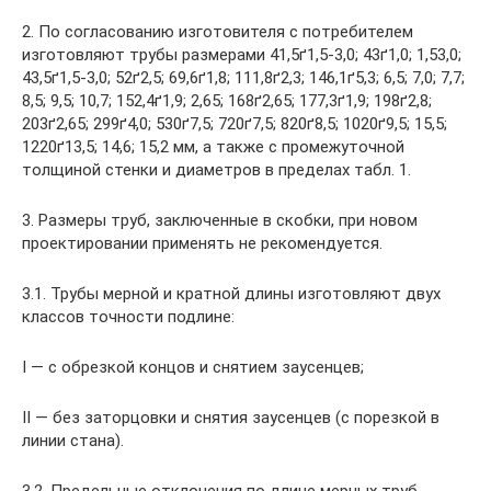
2. По согласованию изготовителя с потребителем
изготовляют трубы размерами 41,5ґ1,5-3,0; 43ґ1,0; 1,53,0;
43,5ґ1,5-3,0; 52ґ2,5; 69,6ґ1,8; 111,8ґ2,3; 146,1ґ5,3; 6,5; 7,0; 7,7;
8,5; 9,5; 10,7; 152,4ґ1,9; 2,65; 168ґ2,65; 177,3ґ1,9; 198ґ2,8;
203ґ2,65; 299ґ4,0; 530ґ7,5; 720ґ7,5; 820ґ8,5; 1020ґ9,5; 15,5;
1220ґ13,5; 14,6; 15,2 мм, а также с промежуточной
толщиной стенки и диаметров в пределах табл. 1.
3. Размеры труб, заключенные в скобки, при новом
проектировании применять не рекомендуется.
3.1. Трубы мерной и кратной длины изготовляют двух
классов точности подлине:
I — с обрезкой концов и снятием заусенцев;
II — без заторцовки и снятия заусенцев (с порезкой в
линии стана).