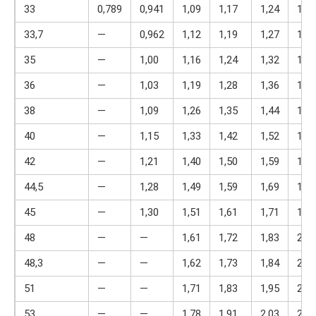
33
0,789
0,941
1,09
1,17
1,24
1,38
33,7
—
0,962
1,12
1,19
1,27
1,42
35
—
1,00
1,16
1,24
1,32
1,47
36
—
1,03
1,19
1,28
1,36
1,52
38
—
1,09
1,26
1,35
1,44
1,61
40
—
1,15
1,33
1,42
1,52
1,70
42
—
1,21
1,40
1,50
1,59
1,78
44,5
—
1,28
1,49
1,59
1,69
1,90
45
—
1,30
1,51
1,61
1,71
1,92
48
—
—
1,61
1,72
1,83
2,05
48,3
—
—
1,62
1,73
1,84
2,06
51
—
—
1,71
1,83
1,95
2,18
53
—
—
1,78
1,91
2,03
2,27