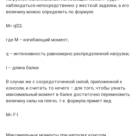
наблюдаться непосредственно у жесткой заделки, а его
величину можно определить по формуле
M= ql22;
где М – изгибающий момент;
q – интенсивность равномерно распределенной нагрузки;
l – длина балки.
В случае же с сосредоточенной силой, приложенной к
консоли, и считать то нечего – для того, чтобы узнать
максимальный момент в балке достаточно перемножить
величину силы на плечо, т.е. формула примет вид
M= F∙l.
Максимальные моменты при нагрузке консоли