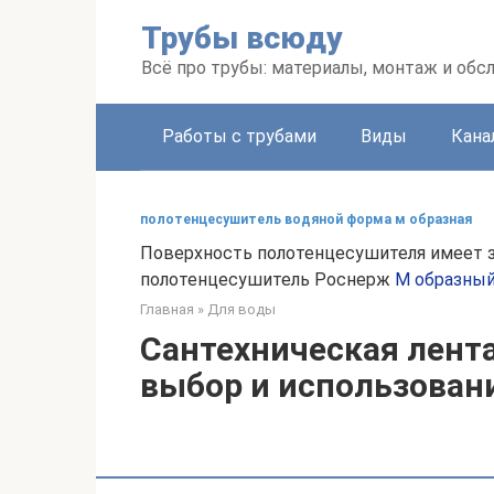
Перейти
Трубы всюду
к
контенту
Всё про трубы: материалы, монтаж и об
Работы с трубами
Виды
Кана
полотенцесушитель водяной форма м образная
Поверхность полотенцесушителя имеет зе
полотенцесушитель Роснерж
М образны
Главная
»
Для воды
Сантехническая лента
выбор и использован