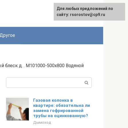
Для любых предложений по
English
сайту: rsorostov@cp9.ru
Другое
й блеск д. . M101000-500x800 Водяной
Поиск:
Газовая колонка в
квартире: обязательна ли
замена гофрированной
трубы на оцинкованную?
Дымоход