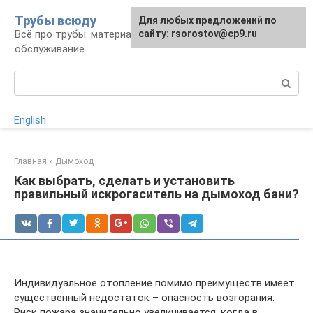
Перейти
Трубы всюду
Для любых предложений по
к
Всё про трубы: материалы, монтаж и
сайту: rsorostov@cp9.ru
контенту
обслуживание
Поиск:
English
Главная
»
Дымоход
Как выбрать, сделать и установить
правильный искрогаситель на дымоход бани?
Индивидуальное отопление помимо преимуществ имеет
существенный недостаток – опасность возгорания.
Риск пожара значительно увеличивается, когда в