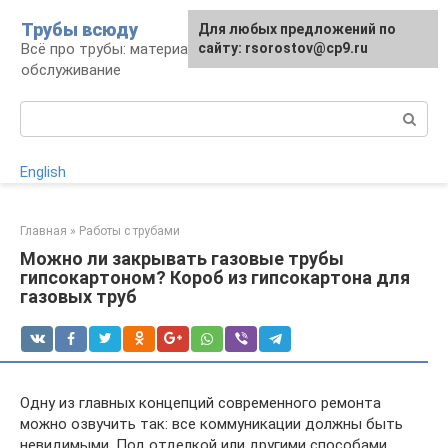
Перейти
Трубы всюду
Для любых предложений по
к
Всё про трубы: материалы, монтаж и
сайту: rsorostov@cp9.ru
контенту
обслуживание
Поиск:
English
Главная
»
Работы с трубами
Можно ли закрывать газовые трубы
гипсокартоном? Короб из гипсокартона для
газовых труб
Одну из главных концепций современного ремонта
можно озвучить так: все коммуникации должны быть
невидимыми. Под отделкой или другими способами