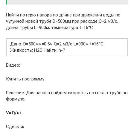
Найти потерю напора по длине при движении воды по
чугунной новой трубе D=500мм при расходе Q=2 м3/с,
длина трубы L=900м, температура t=16°С.
Дано: D=500мм=0.5м Q=2 м3/с L=900м t=16°С
Жидкость: H2O Найти: h-?
Видео:
Купить программу
Решение: Для начала найдем скорость потока в трубе по
формуле:
V=Q/ω
Сдесь
ω