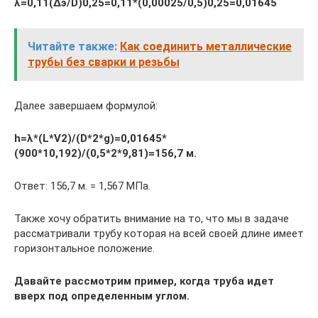
λ=0,11(Δэ/D)0,25=0,11*(0,00025/0,5)0,25=0,01645
Читайте также:
Как соединить металлические
трубы без сварки и резьбы
Далее завершаем формулой:
h=λ*(L*V2)/(D*2*g)=0,01645*
(900*10,192)/(0,5*2*9,81)=156,7 м.
Ответ: 156,7 м. = 1,567 МПа.
Также хочу обратить внимание на то, что мы в задаче
рассматривали трубу которая на всей своей длине имеет
горизонтальное положение.
Давайте рассмотрим пример, когда труба идет
вверх под определенным углом.