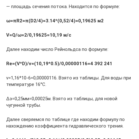
— площадь сечения потока. Находится по формуле:
ω=πR2=π(D2/4)=3.14*(0,52/4)=0,19625 м2
V=Q/ω=2/0,19625=10,19 м/с
Далее находим число Рейнольдса по формуле:
Re=(V*D)/ν=(10,19*0.5)/0,00000116=4 392 241
ν=1,16*10-6=0,00000116. Взято из таблицы. Для воды при
температуре 16°С.
Δэ=0,25мм=0,00025м. Взято из таблицы, для новой
чугунной трубы.
Далее сверяемся по таблице где находим формулу по
нахождению коэффициента гидравлического трения.