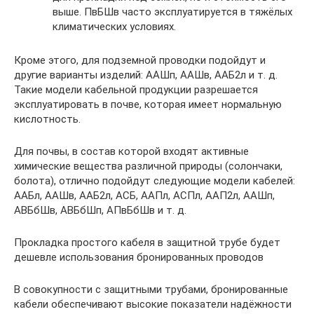
выше. ПвБШв часто эксплуатируется в тяжёлых
климатических условиях.
Кроме этого, для подземной проводки подойдут и
другие варианты изделий: ААШп, ААШв, ААБ2л и т. д.
Такие модели кабельной продукции разрешается
эксплуатировать в почве, которая имеет нормальную
кислотность.
Для почвы, в состав которой входят активные
химические вещества различной природы (солончаки,
болота), отлично подойдут следующие модели кабелей:
ААБл, ААШв, ААБ2л, АСБ, ААПл, АСПл, ААП2л, ААШп,
АВБбШв, АВБбШп, АПвБбШв и т. д.
Прокладка простого кабеля в защитной трубе будет
дешевле использования бронированных проводов
В совокупности с защитными трубами, бронированные
кабели обеспечивают высокие показатели надёжности