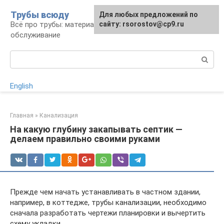
Перейти
Трубы всюду
Для любых предложений по
к
Всё про трубы: материалы, монтаж и
сайту: rsorostov@cp9.ru
контенту
обслуживание
Поиск:
English
Главная
»
Канализация
На какую глубину закапывать септик —
делаем правильно своими руками
Прежде чем начать устанавливать в частном здании,
например, в коттедже, трубы канализации, необходимо
сначала разработать чертежи планировки и вычертить
схему укладки.