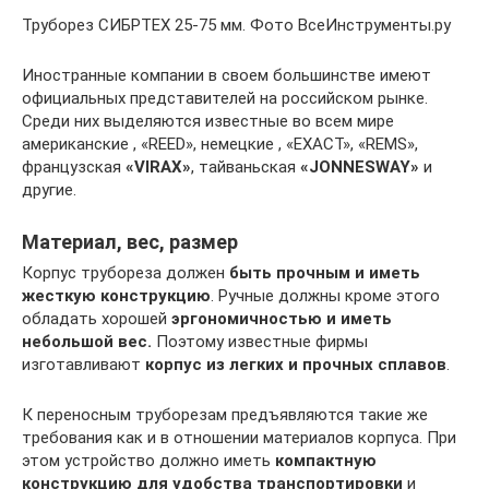
Труборез СИБРТЕХ 25-75 мм. Фото ВсеИнструменты.ру
Иностранные компании в своем большинстве имеют
официальных представителей на российском рынке.
Среди них выделяются известные во всем мире
американские , «REED», немецкие , «EXACT», «REMS»,
французская
«VIRAX»
, тайваньская
«JONNESWAY»
и
другие.
Материал, вес, размер
Корпус трубореза должен
быть прочным и иметь
жесткую конструкцию
. Ручные должны кроме этого
обладать хорошей
эргономичностью и иметь
небольшой вес.
Поэтому известные фирмы
изготавливают
корпус из легких и прочных сплавов
.
К переносным труборезам предъявляются такие же
требования как и в отношении материалов корпуса. При
этом устройство должно иметь
компактную
конструкцию для удобства транспортировки
и