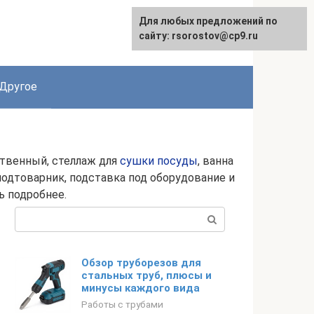
Для любых предложений по
English
сайту: rsorostov@cp9.ru
Другое
ственный, стеллаж для
сушки посуды
, ванна
 подтоварник, подставка под оборудование и
ь подробнее.
Поиск:
Обзор труборезов для
стальных труб, плюсы и
минусы каждого вида
Работы с трубами