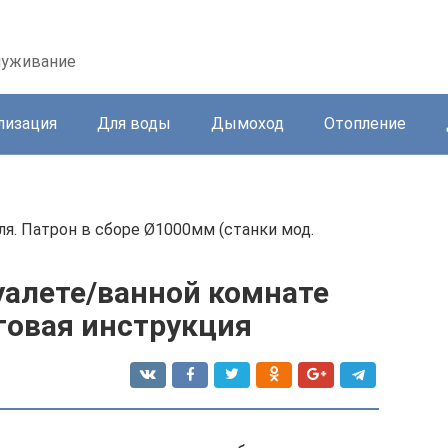
служивание
лизация
Для воды
Дымоход
Отопление
ля. Патрон в сборе Ø1000мм (станки мод.
уалете/ванной комнате
говая инструкция