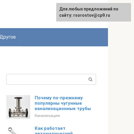
Для любых предложений по
English
сайту: rsorostov@cp9.ru
Другое
Поиск:
Почему по-прежнему
популярны чугунные
канализационные трубы
Канализация
Как работает
автоматический