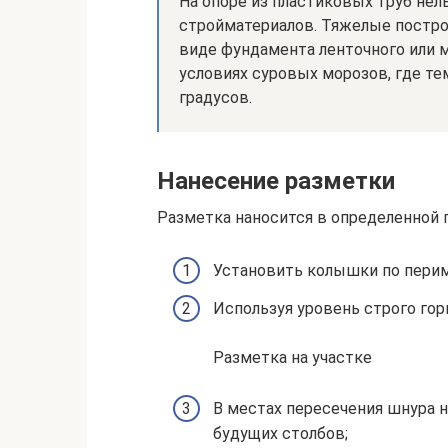
На опоре из пластиковых труб нел
стройматериалов. Тяжелые постро
виде фундамента ленточного или м
условиях суровых морозов, где т
градусов.
Нанесение разметки
Разметка наносится в определенной 
Установить колышки по периме
Используя уровень строго го
Разметка на участке
В местах пересечения шнура н
будущих столбов;