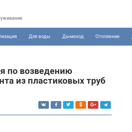
служивание
лизация
Для воды
Дымоход
Отопление
я по возведению
нта из пластиковых труб