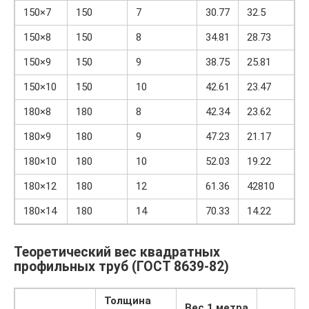
150×7
150
7
30.77
32.5
150×8
150
8
34.81
28.73
150×9
150
9
38.75
25.81
150×10
150
10
42.61
23.47
180×8
180
8
42.34
23.62
180×9
180
9
47.23
21.17
180×10
180
10
52.03
19.22
180×12
180
12
61.36
42810
180×14
180
14
70.33
14.22
Теоретический вес квадратных
профильных труб (ГОСТ 8639-82)
Толщина
Вес 1 метра