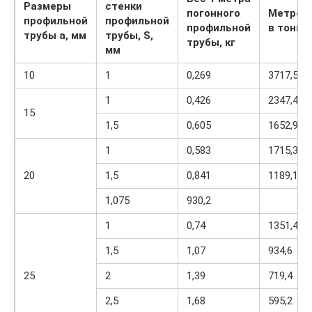
Размеры
стенки
погонного
Метров
профильной
профильной
профильной
в тонне
трубы a, мм
трубы, S,
трубы, кг
мм
10
1
0,269
3717,5
1
0,426
2347,4
15
1,5
0,605
1652,9
1
0,583
1715,3
20
1,5
0,841
1189,1
1,075
930,2
1
0,74
1351,4
1,5
1,07
934,6
25
2
1,39
719,4
2,5
1,68
595,2