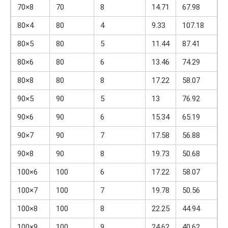
70×8
70
8
14.71
67.98
80×4
80
4
9.33
107.18
80×5
80
5
11.44
87.41
80×6
80
6
13.46
74.29
80×8
80
8
17.22
58.07
90×5
90
5
13
76.92
90×6
90
6
15.34
65.19
90×7
90
7
17.58
56.88
90×8
90
8
19.73
50.68
100×6
100
6
17.22
58.07
100×7
100
7
19.78
50.56
100×8
100
8
22.25
44.94
100×9
100
9
24.62
40.62