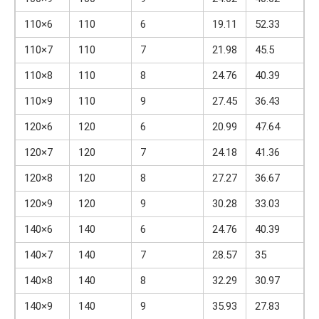
110×6
110
6
19.11
52.33
110×7
110
7
21.98
45.5
110×8
110
8
24.76
40.39
110×9
110
9
27.45
36.43
120×6
120
6
20.99
47.64
120×7
120
7
24.18
41.36
120×8
120
8
27.27
36.67
120×9
120
9
30.28
33.03
140×6
140
6
24.76
40.39
140×7
140
7
28.57
35
140×8
140
8
32.29
30.97
140×9
140
9
35.93
27.83