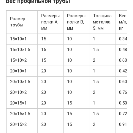
Вес профильной трубы
Размеры
Размеры
Толщина
Вес
Размер
полки A,
полки B,
металла
м/п,
трубы
мм
мм
S, мм
кг
15×10×1
15
10
1
0.348
15×10×1.5
15
10
1.5
0.488
15×10×2
15
10
2
0.605
20×10×1
20
10
1
0.426
20×10×1.5
20
10
1.5
0.605
20×10×2
20
10
2
0.762
20×15×1
20
15
1
0.505
20×15×1.5
20
15
1.5
0.723
20×15×2
20
15
2
0.919