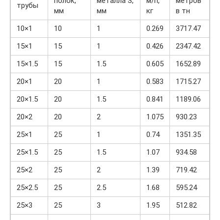
полок,
металла S,
м/п,
метров
трубы
мм
мм
кг
в тн
10×1
10
1
0.269
3717.47
15×1
15
1
0.426
2347.42
15×1.5
15
1.5
0.605
1652.89
20×1
20
1
0.583
1715.27
20×1.5
20
1.5
0.841
1189.06
20×2
20
2
1.075
930.23
25×1
25
1
0.74
1351.35
25×1.5
25
1.5
1.07
934.58
25×2
25
2
1.39
719.42
25×2.5
25
2.5
1.68
595.24
25×3
25
3
1.95
512.82