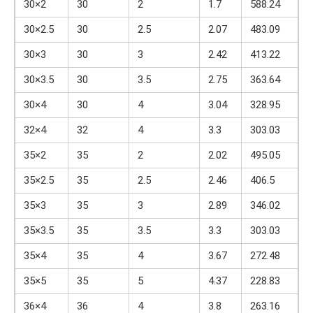
30×2
30
2
1.7
588.24
30×2.5
30
2.5
2.07
483.09
30×3
30
3
2.42
413.22
30×3.5
30
3.5
2.75
363.64
30×4
30
4
3.04
328.95
32×4
32
4
3.3
303.03
35×2
35
2
2.02
495.05
35×2.5
35
2.5
2.46
406.5
35×3
35
3
2.89
346.02
35×3.5
35
3.5
3.3
303.03
35×4
35
4
3.67
272.48
35×5
35
5
4.37
228.83
36×4
36
4
3.8
263.16