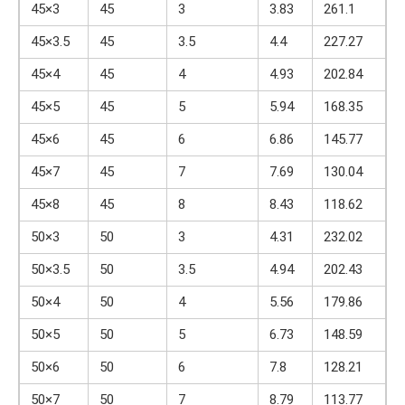
45×3
45
3
3.83
261.1
45×3.5
45
3.5
4.4
227.27
45×4
45
4
4.93
202.84
45×5
45
5
5.94
168.35
45×6
45
6
6.86
145.77
45×7
45
7
7.69
130.04
45×8
45
8
8.43
118.62
50×3
50
3
4.31
232.02
50×3.5
50
3.5
4.94
202.43
50×4
50
4
5.56
179.86
50×5
50
5
6.73
148.59
50×6
50
6
7.8
128.21
50×7
50
7
8.79
113.77