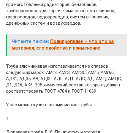
при изготовлении радиаторов, бензобаков,
трубопроводов для горюче-смазочных материалов,
газопроводов, водопроводов, систем отопления,
дренажных систем и воздуховодов.
Читайте также:
Полипропилен – что это за
материал, его свойства и применение
Труба алюминиевая изготавливается из сплавов
следующих марок: АМг2, АМгЗ, АМгЗС, АМг5, АМг60,
АД31, АД35, АВ, АД00, АД0, АД1, АДС, АД, АМЦ, АМЦС,
Д1, Д16, АК6, В95 химический состав которых должен
соответствовать ГОСТ 4784 и ГОСТ 11069
У нас можно купить алюминиевые трубы:
1.
Дюралевая труба Д16. По-другому материал