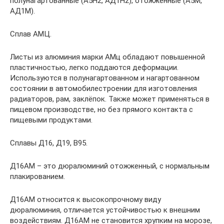
полунагартованные (А5Н2, АД1Н2), отожжённые (А5М,
АД1М).
Сплав АМЦ.
Листы из алюминия марки АМц обладают повышенной
пластичностью, легко поддаются деформации.
Используются в полунагартованном и нагартованном
состоянии в автомобилестроении для изготовления
радиаторов, рам, заклёпок. Также может применяться в
пищевом производстве, но без прямого контакта с
пищевыми продуктами.
Сплавы Д16, Д19, В95.
Д16АМ – это дюралюминий отожженный, с нормальным
плакированием.
Д16АМ относится к высокопрочному виду
дюралюминия, отличается устойчивостью к внешним
воздействиям. Д16АМ не становится хрупким на морозе,