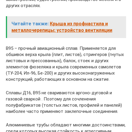
других отраслях.
Читайте также:
Крыша из профнастила и
металлочерепицы: устройство вентиляции
В95 – прочный авиационный сплав. Применяется для
обшивок верха крыла (плит, листов), стрингеров (гнутых
листовых и прессованных), балок, стоек и других
элементов фюзеляжа и крыла современных самолетов
(ТУ-204, Ил-96, Бе-200) и других высоконагруженных
конструкций, работающих в основном на сжатие.
Сплавы Д16, В95 не свариваются аргоно-дуговой и
газовой сваркой . Поэтому для сочленения
полуфабрикатов (толстых листов, профилей и панелей)
наиболее часто применяют заклепочные соединения.
Алюминиевые трубы обладают многими достоинствами,
среди которых высокая стойкость к агрессивным