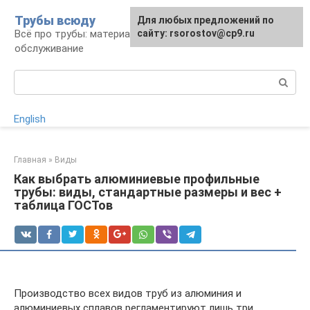
Перейти
Трубы всюду
Для любых предложений по
к
Всё про трубы: материалы, монтаж и
сайту: rsorostov@cp9.ru
контенту
обслуживание
Поиск:
English
Главная
»
Виды
Как выбрать алюминиевые профильные
трубы: виды, стандартные размеры и вес +
таблица ГОСТов
Производство всех видов труб из алюминия и
алюминиевых сплавов регламентируют лишь три